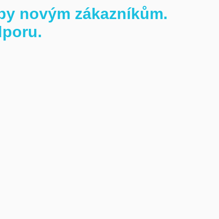
užby novým zákazníkům.
dporu.