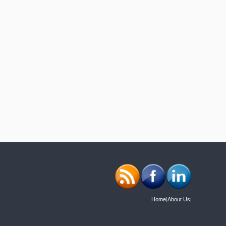
Home
|
About Us
|