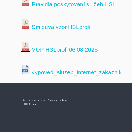
Pravidla poskytovaní služeb HSL
Smlouva vzor HSLprofi
VOP HSLprofi 06 08 2025
vypoved_sluzeb_internet_zakaznik
At mi purus ante.
Privacy policy
Dolor.
AA