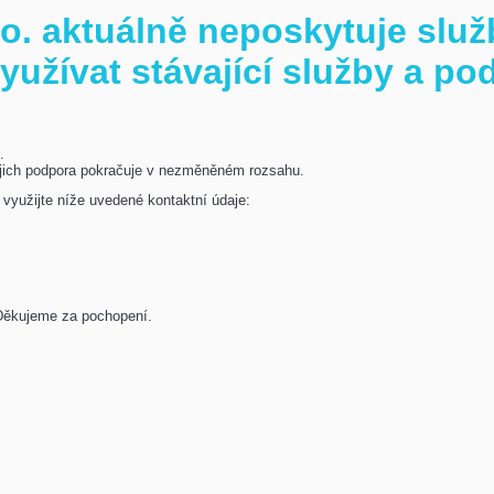
r.o. aktuálně neposkytuje sl
využívat stávající služby a po
y
.
ejich podpora pokračuje v nezměněném rozsahu.
 využijte níže uvedené kontaktní údaje:
 Děkujeme za pochopení.